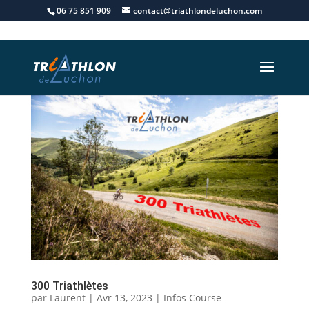
06 75 851 909
contact@triathlondeluchon.com
300 Triathlètes
par
Laurent
|
Avr 13, 2023
|
Infos Course