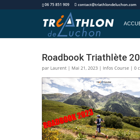
06 75 851 909
contact@triathlondeluchon.com
ACCUE
Roadbook Triathlète 2
par
Laurent
|
Mai 21, 2023
|
Infos Course
|
0 